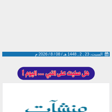
السبت، 23 , 2 , 1448 هـ
/
08
/
8
/
2026
م