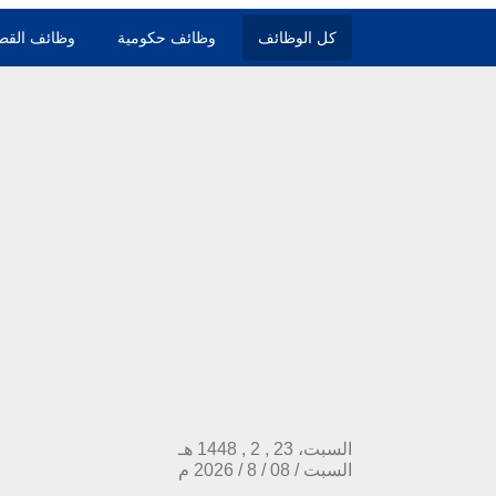
كل الوظائف
وظائف حكومية
وظائف القط
السبت، 23 , 2 , 1448 هـ
السبت
/
08
/
8
/
2026
م