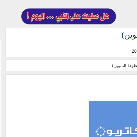
وين)
خطوط التموين)