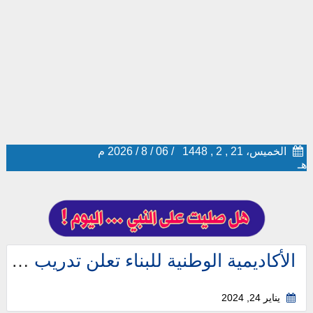
الخميس، 21 , 2 , 1448
/
06
/
8
/
2026
م
هـ
الأكاديمية الوطنية للبناء تعلن تدريب وتوظيف مباشر (رواتب 7,000 ريال) للثانوية
يناير 24, 2024